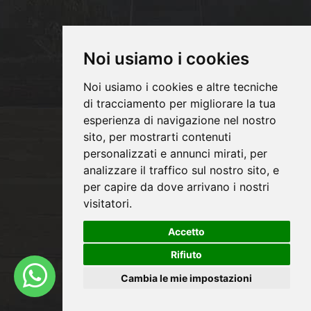
Noi usiamo i cookies
Noi usiamo i cookies e altre tecniche
di tracciamento per migliorare la tua
Copyrights © 2026 PM INFISSI SRL Tutti i
esperienza di navigazione nel nostro
sito, per mostrarti contenuti
diritti riservati.
personalizzati e annunci mirati, per
Partita Iva: 06991020824 /
analizzare il traffico sul nostro sito, e
Privacy e Cookie Policy
per capire da dove arrivano i nostri
visitatori.
Accetto
®
Sito realizzato con
Clickoso
Rifiuto
Cambia le mie impostazioni