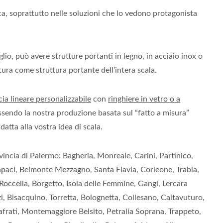
ca, soprattutto nelle soluzioni che lo vedono protagonista
aglio, può avere strutture portanti in legno, in acciaio inox o
tura come struttura portante dell’intera scala.
cia lineare personalizzabile
con
ringhiere in vetro o a
 essendo la nostra produzione basata sul “fatto a misura”
datta alla vostra idea di scala.
ovincia di Palermo: Bagheria, Monreale, Carini, Partinico,
, Capaci, Belmonte Mezzagno, Santa Flavia, Corleone, Trabia,
occella, Borgetto, Isola delle Femmine, Gangi, Lercara
zi, Bisacquino, Torretta, Bolognetta, Collesano, Caltavuturo,
lafrati, Montemaggiore Belsito, Petralia Soprana, Trappeto,