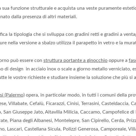
la sua funzione strutturale e acquista una veste puramente esteti
ato dalla presenza di altri materiali.
fica la tipologia che si sviluppa con gradini retti e gradini a vent
re nella versione a sbalzo utilizza il parapetto in vetro e la mura
giorno può essere con
struttura portante a ginocchio
oppure a
fas
rno di design in acciaio inox o scale a giorno metallo verniciato,
te le vostre richieste e studiare insieme la soluzione che più si a
si (Palermo)
opera, in particolar modo, in tutti i comuni della pr
ese, Villabate, Cefalù, Ficarazzi, Cinisi, Terrasini, Casteldaccia
 San Giuseppe Jato, Altavilla Milicia, Caccamo, Campofelice di R
rate, Piana degli Albanesi, Montelepre, San Cipirello, Cerda, Priz
mo, Lascari, Castellana Sicula, Polizzi Generosa, Camporeale, Vil