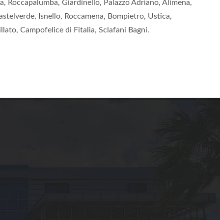
tana, Roccapalumba, Giardinello, Palazzo Adriano, Alimena,
Castelverde, Isnello, Roccamena, Bompietro, Ustica,
lato, Campofelice di Fitalia, Sclafani Bagni.