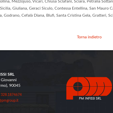
Pollina, Mezzojuso, Vicari, Chiusa Sclafani, Sciara, Petralia Sot
 Sicilia, Giuliana, Geraci Siculo, Contessa Entellina, San Mauro 
, Godrano, Cefalà Diana, Blufi, Santa Cristina Gela, Gratteri, Scil
Torna indietro
SSI SRL
 Giovanni
ermo), 90045
 328.1874674
@pmgroup.it