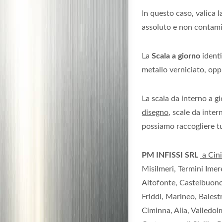
In questo caso, valica 
assoluto e non contamin
La
Scala a giorno
identi
metallo verniciato, oppu
La scala da interno a 
disegno
, scale da inte
possiamo raccogliere tut
PM INFISSI SRL
a Cini
Misilmeri, Termini Imer
Altofonte, Castelbuono,
Friddi, Marineo, Balest
Ciminna, Alia, Valledol