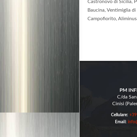
Castronovo di Sicilia, 
Baucina, Ventimiglia di
Campofiorito, Aliminusa
PM INFI
C/da San
Cinisi (Pal
Cellulare:
+39
Email:
info