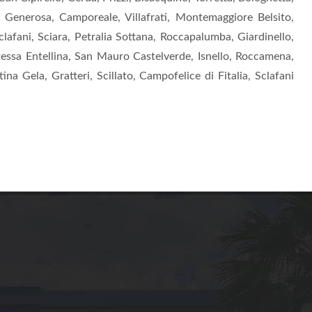
zi Generosa, Camporeale, Villafrati, Montemaggiore Belsito,
clafani, Sciara, Petralia Sottana, Roccapalumba, Giardinello,
ntessa Entellina, San Mauro Castelverde, Isnello, Roccamena,
na Gela, Gratteri, Scillato, Campofelice di Fitalia, Sclafani