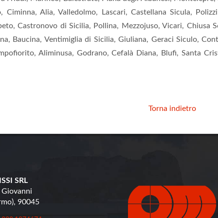
, Ciminna, Alia, Valledolmo, Lascari, Castellana Sicula, Poliz
eto, Castronovo di Sicilia, Pollina, Mezzojuso, Vicari, Chiusa S
na, Baucina, Ventimiglia di Sicilia, Giuliana, Geraci Siculo, Co
ofiorito, Aliminusa, Godrano, Cefalà Diana, Blufi, Santa Cristi
Torna indietro
SSI SRL
 Giovanni
ermo), 90045