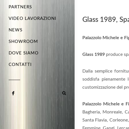
PARTNERS
VIDEO LAVORAZIONI
Glass 1989, Spa
NEWS
Palazzolo Michele e Fig
SHOWROOM
DOVE SIAMO
Glass 1989
produce spa
CONTATTI
Dalla semplice fornitu
soddisfa pienamente le
customizzazione del pr
Palazzolo Michele e Fi
Bagheria, Monreale, Car
Santa Flavia, Corleone,
Femmine, Gangi, Lercara