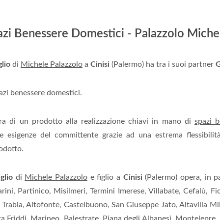
zi Benessere Domestici - Palazzolo Michele
lio
di
Michele Palazzolo
a
Cinisi
(Palermo) ha tra i suoi partner
G
zi benessere domestici.
ra di un prodotto alla realizzazione chiavi in mano di
spazi b
 esigenze del committente grazie ad una estrema flessibilità 
odotto.
glio
di
Michele Palazzolo
e figlio a
Cinisi
(Palermo) opera, in p
ini, Partinico, Misilmeri, Termini Imerese, Villabate, Cefalù, F
 Trabia, Altofonte, Castelbuono, San Giuseppe Jato, Altavilla Mil
 Friddi, Marineo, Balestrate, Piana degli Albanesi, Montelepre, S